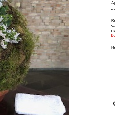
A
zi
B
Vo
Di
Be
B