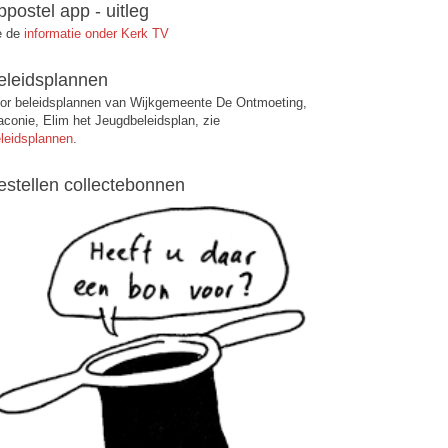
ppostel app - uitleg
e de
informatie onder Kerk TV
eleidsplannen
or beleidsplannen van Wijkgemeente De Ontmoeting,
aconie, Elim het Jeugdbeleidsplan, zie
leidsplannen
.
estellen collectebonnen