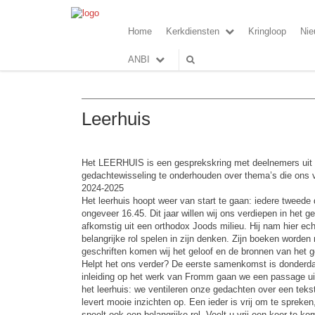
Home
Kerkdiensten
Kringloop
Nie
ANBI
Leerhuis
Het LEERHUIS is een gesprekskring met deelnemers uit 
gedachtewisseling te onderhouden over thema’s die ons va
2024-2025
Het leerhuis hoopt weer van start te gaan: iedere tweed
ongeveer 16.45. Dit jaar willen wij ons verdiepen in he
afkomstig uit een orthodox Joods milieu. Hij nam hier ec
belangrijke rol spelen in zijn denken. Zijn boeken worden
geschriften komen wij het geloof en de bronnen van het g
Helpt het ons verder? De eerste samenkomst is donderdag
inleiding op het werk van Fromm gaan we een passage uit
het leerhuis: we ventileren onze gedachten over een tekst
levert mooie inzichten op. Een ieder is vrij om te spreke
speelt ook een belangrijke rol. Voelt u vrij een keer te k