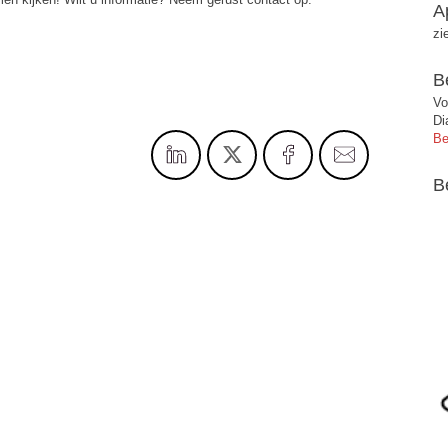
A
zi
B
Vo
Di
Be
B