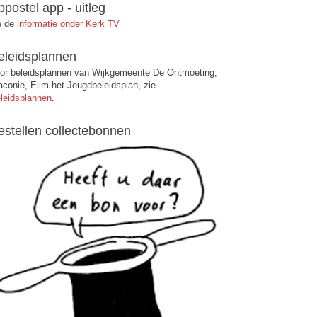
ppostel app - uitleg
e de
informatie onder Kerk TV
eleidsplannen
or beleidsplannen van Wijkgemeente De Ontmoeting,
aconie, Elim het Jeugdbeleidsplan, zie
leidsplannen
.
estellen collectebonnen