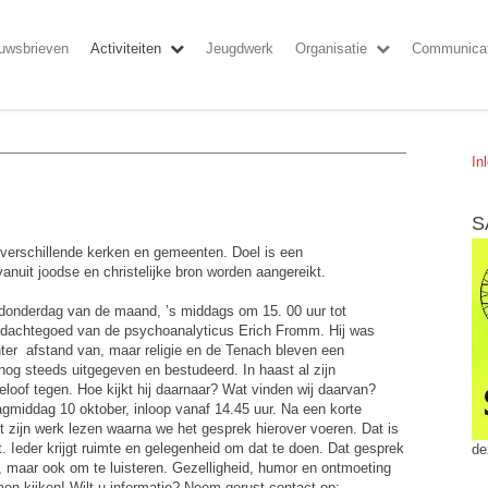
uwsbrieven
Activiteiten
Jeugdwerk
Organisatie
Communicat
In
S
verschillende kerken en gemeenten. Doel is een
nuit joodse en christelijke bron worden aangereikt.
e donderdag van de maand, ’s middags om 15. 00 uur tot
t gedachtegoed van de psychoanalyticus Erich Fromm. Hij was
hter afstand van, maar religie en de Tenach bleven een
 nog steeds uitgegeven en bestudeerd. In haast al zijn
eloof tegen. Hoe kijkt hij daarnaar? Wat vinden wij daarvan?
middag 10 oktober, inloop vanaf 14.45 uur. Na een korte
 zijn werk lezen waarna we het gesprek hierover voeren. Dat is
. Ieder krijgt ruimte en gelegenheid om dat te doen. Dat gesprek
de
n, maar ook om te luisteren. Gezelligheid, humor en ontmoeting
omen kijken! Wilt u informatie? Neem gerust contact op: