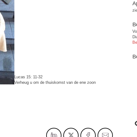
A
zi
B
Vo
Di
Be
B
Lucas 15: 11-32
Verheug u om de thuiskomst van de ene zoon