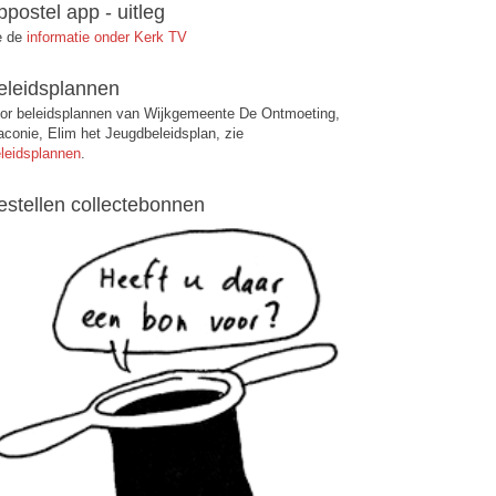
ppostel app - uitleg
e de
informatie onder Kerk TV
eleidsplannen
or beleidsplannen van Wijkgemeente De Ontmoeting,
aconie, Elim het Jeugdbeleidsplan, zie
leidsplannen
.
estellen collectebonnen