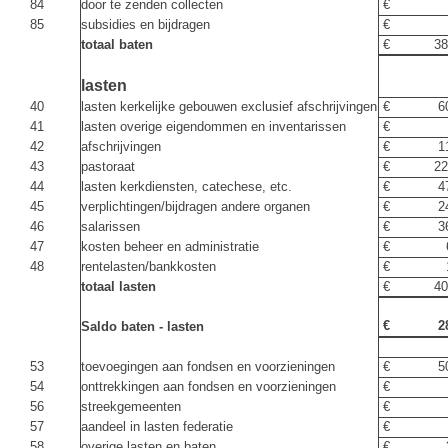
84
door te zenden collecten
€ 
85
subsidies en bijdragen
€ 4
totaal baten
€ 380.
lasten
40
lasten kerkelijke gebouwen exclusief afschrijvingen
€ 60.
41
lasten overige eigendommen en inventarissen
€ 
42
afschrijvingen
€ 11.
43
pastoraat
€ 220.
44
lasten kerkdiensten, catechese, etc.
€ 47.
45
verplichtingen/bijdragen andere organen
€ 24.
46
salarissen
€ 36.
47
kosten beheer en administratie
€ 6.
48
rentelasten/bankkosten
€ 1.
totaal lasten
€ 408.
€ 28.0
Saldo baten - lasten
53
toevoegingen aan fondsen en voorzieningen
€ 50.0
54
onttrekkingen aan fondsen en voorzieningen
€ 
56
streekgemeenten
€ 
57
aandeel in lasten federatie
€ 
58
overige lasten en baten
€ 3.