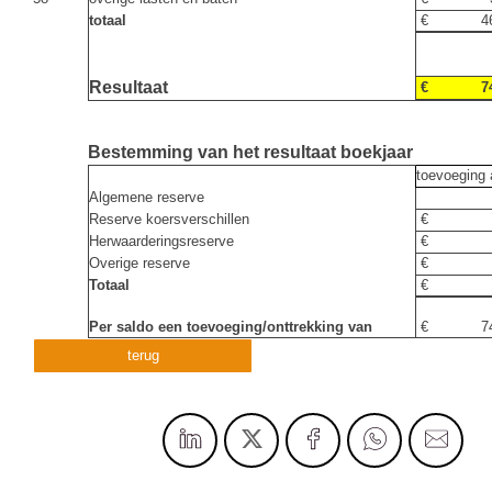
totaal
€ 46.8
Resultaat
€ 74.8
Bestemming van het resultaat boekjaar
toevoeging
Algemene reserve
Reserve koersverschillen
€ 
Herwaarderingsreserve
€ 
Overige reserve
€ 
Totaal
€ 
Per saldo een toevoeging/onttrekking van
€ 74.8
terug