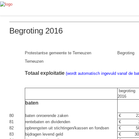
Begroting 2016
Protestantse gemeente te Terneuzen
Begroting
Terneuzen
Totaal exploitatie
(wordt automatisch ingevuld vanaf de ba
begroting
2016
baten
80
baten onroerende zaken
€ 22.
81
rentebaten en dividenden
€ 2.
82
opbrengsten uit stichtingen/kassen en fondsen
€ 50.
83
bijdragen levend geld
€ 304.