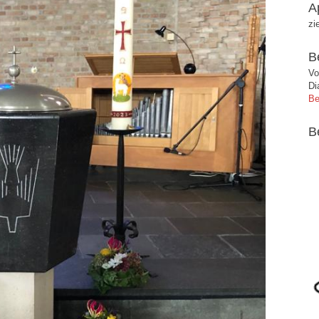
A
zi
B
Vo
Di
Be
B