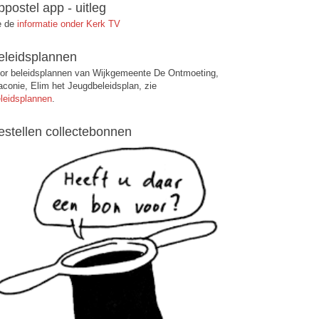
ppostel app - uitleg
e de
informatie onder Kerk TV
eleidsplannen
or beleidsplannen van Wijkgemeente De Ontmoeting,
aconie, Elim het Jeugdbeleidsplan, zie
leidsplannen
.
estellen collectebonnen