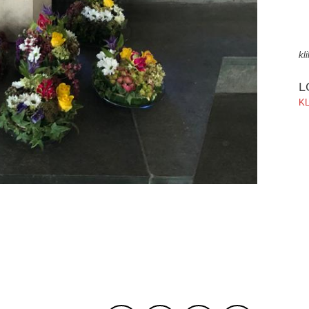
kl
L
KL