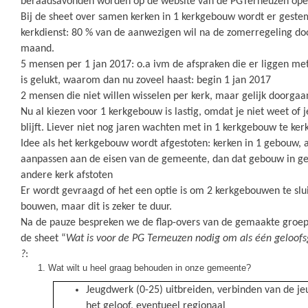
beraadsavonden worden op de website van de PGTerneuzen op
Bij de sheet over samen kerken in 1 kerkgebouw wordt er geste
kerkdienst: 80 % van de aanwezigen wil na de zomerregeling do
maand.
5 mensen per 1 jan 2017: o.a ivm de afspraken die er liggen met
is gelukt, waarom dan nu zoveel haast: begin 1 jan 2017
2 mensen die niet willen wisselen per kerk, maar gelijk doorgaa
Nu al kiezen voor 1 kerkgebouw is lastig, omdat je niet weet of 
blijft. Liever niet nog jaren wachten met in 1 kerkgebouw te ker
Idee als het kerkgebouw wordt afgestoten: kerken in 1 gebouw,
aanpassen aan de eisen van de gemeente, dan dat gebouw in g
andere kerk afstoten
Er wordt gevraagd of het een optie is om 2 kerkgebouwen te slu
bouwen, maar dit is zeker te duur.
Na de pauze bespreken we de flap-overs van de gemaakte groep
de sheet “
Wat is voor de PG Terneuzen nodig om als één geloof
?
:
Wat wilt u heel graag behouden in onze gemeente?
Jeugdwerk (0-25) uitbreiden, verbinden van de j
het geloof, eventueel regionaal