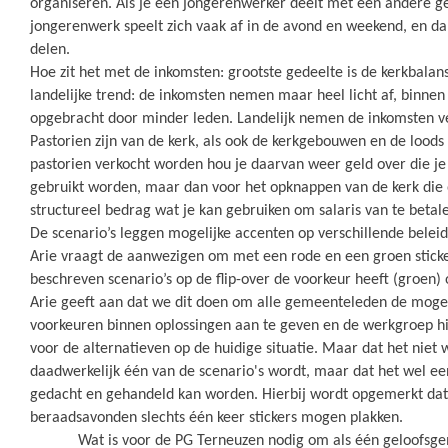
organiseren. Als je een jongerenwerker deelt met een andere gem
jongerenwerk speelt zich vaak af in de avond en weekend, en d
delen.
Hoe zit het met de inkomsten: grootste gedeelte is de kerkbalans
landelijke trend: de inkomsten nemen maar heel licht af, binne
opgebracht door minder leden. Landelijk nemen de inkomsten vee
Pastorien zijn van de kerk, als ook de kerkgebouwen en de loods
pastorien verkocht worden hou je daarvan weer geld over die je 
gebruikt worden, maar dan voor het opknappen van de kerk die ov
structureel bedrag wat je kan gebruiken om salaris van te betal
De scenario’s leggen mogelijke accenten op verschillende belei
Arie vraagt de aanwezigen om met een rode en een groen sticke
beschreven scenario’s op de flip-over de voorkeur heeft (groen) 
Arie geeft aan dat we dit doen om alle gemeenteleden de mogel
voorkeuren binnen oplossingen aan te geven en de werkgroep h
voor de alternatieven op de huidige situatie. Maar dat het niet w
daadwerkelijk één van de scenario's wordt, maar dat het wel ee
gedacht en gehandeld kan worden. Hierbij wordt opgemerkt dat
beraadsavonden slechts één keer stickers mogen plakken.
Wat is voor de PG Terneuzen nodig om als één geloofsgem