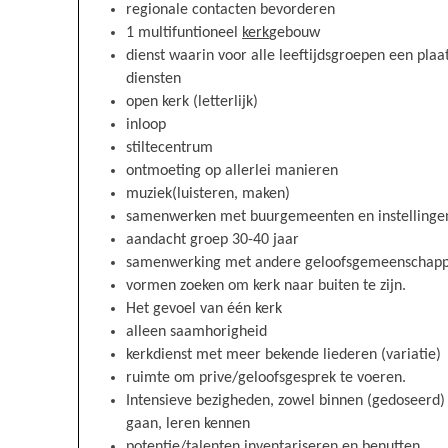
regionale contacten bevorderen
1 multifuntioneel
kerk
gebouw
dienst waarin voor alle leeftijdsgroepen een plaats 
diensten
open kerk (letterlijk)
inloop
stiltecentrum
ontmoeting op allerlei manieren
muziek(luisteren, maken)
samenwerken met buurgemeenten en instellinge
aandacht groep 30-40 jaar
samenwerking met andere geloofsgemeenschap
vormen zoeken om kerk naar buiten te zijn.
Het gevoel van één kerk
alleen saamhorigheid
kerkdienst met meer bekende liederen (variatie)
ruimte om prive/geloofsgesprek te voeren.
Intensieve bezigheden, zowel binnen (gedoseerd) a
gaan, leren kennen
potentie/talenten inventariseren en benutten