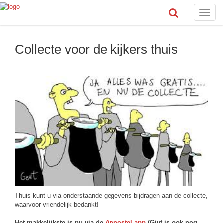
Toggle
naviga
Collecte voor de kijkers thuis
Thuis kunt u via onderstaande gegevens bijdragen aan de collecte,
waarvoor vriendelijk bedankt!
Het makkelijkste is nu via de
Appostel app
(Givt is ook nog