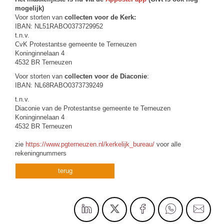
mogelijk)
Voor storten van
collecten voor de Kerk:
IBAN: NL51RABO0373729952
t.n.v.
CvK Protestantse gemeente te Terneuzen
Koninginnelaan 4
4532 BR Terneuzen
Voor storten van
collecten voor de Diaconie
:
IBAN: NL68RABO0373739249
t.n.v.
Diaconie van de Protestantse gemeente te Terneuzen
Koninginnelaan 4
4532 BR Terneuzen
zie
https://www.pgterneuzen.nl/kerkelijk_bureau/
voor alle
rekeningnummers
terug