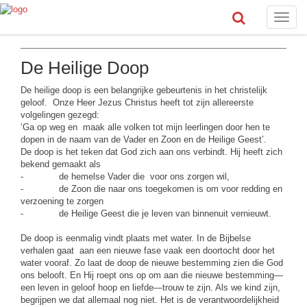
Toggle
naviga
De Heilige Doop
De heilige doop is een belangrijke gebeurtenis in het christelijk
geloof. Onze Heer Jezus Christus heeft tot zijn allereerste
volgelingen gezegd:
‘Ga op weg en maak alle volken tot mijn leerlingen door hen te
dopen in de naam van de Vader en Zoon en de Heilige Geest’.
De doop is het teken dat God zich aan ons verbindt. Hij heeft zich
bekend gemaakt als
- de hemelse Vader die voor ons zorgen wil,
- de Zoon die naar ons toegekomen is om voor redding en
verzoening te zorgen
- de Heilige Geest die je leven van binnenuit vernieuwt.
De doop is eenmalig vindt plaats met water. In de Bijbelse
verhalen gaat aan een nieuwe fase vaak een doortocht door het
water vooraf. Zo laat de doop de nieuwe bestemming zien die God
ons belooft. En Hij roept ons op om aan die nieuwe bestemming—
een leven in geloof hoop en liefde—trouw te zijn. Als we kind zijn,
begrijpen we dat allemaal nog niet. Het is de verantwoordelijkheid