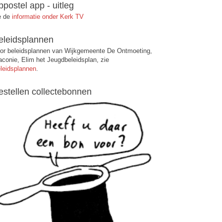
ppostel app - uitleg
e de
informatie onder Kerk TV
eleidsplannen
or beleidsplannen van Wijkgemeente De Ontmoeting,
aconie, Elim het Jeugdbeleidsplan, zie
leidsplannen
.
estellen collectebonnen