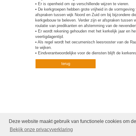
• Er is openheid om op verschillende wijzen te vieren.
• De kerkgroepen hebben grote vrijheid in de vormgeving v
afspraken tussen wijk Noord en Zuid om bij bijzondere die
kerkgebouw te beleven. Verder zijn er afspraken tussen wi
roulatie van predikanten en afstemming van de nevendie
• Er wordt rekening gehouden met het kerkelijk jaar en he
veertigdagentijd.
• Als regel wordt het oecumenisch leesrooster van de Raad
te wijken.
• Eindverantwoordelijke voor de diensten blijft de kerkenr
terug
Deze website maakt gebruik van functionele cookies om de 
Bekijk onze privacyverklaring