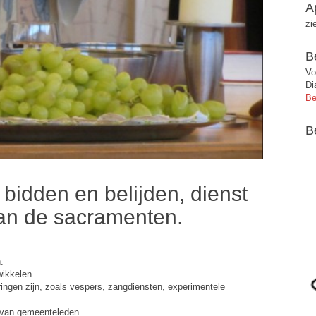
A
zi
B
Vo
Di
Be
B
 bidden en belijden, dienst
van de sacramenten.
.
wikkelen.
ingen zijn, zoals vespers, zangdiensten, experimentele
d van gemeenteleden.