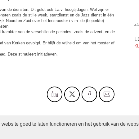
an de diensten. Dit geldt ook t.a.v. hoogtijdagen. Wel zijn er
nsten zoals de stille week, startdienst en de Jazz dienst in één
jk Noord en Zuid over het leesrooster i.v.m. de (beperkte)
kl
nsten.
t karakter van de verschillende periodes, zoals de advent- en de
L
 van Kerken gevolgd. Er blijft de vrijheid om van het rooster af
KL
aad. Deze stimuleert initiatieven.
website goed te laten functioneren en het gebruik van de webs