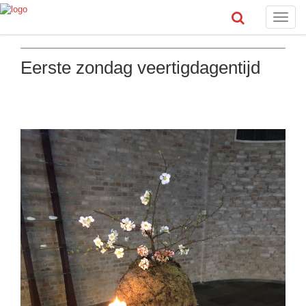
Toggle
naviga
Eerste zondag veertigdagentijd