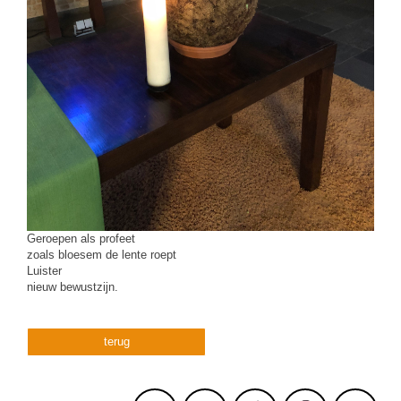
Geroepen als profeet
zoals bloesem de lente roept
Luister
nieuw bewustzijn.
terug