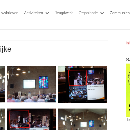
uwsbrieven
Activiteiten
Jeugdwerk
Organisatie
Communicat
In
ijke
S
de