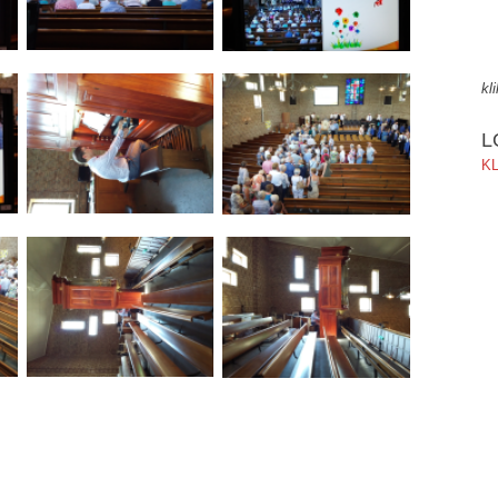
kl
L
KL