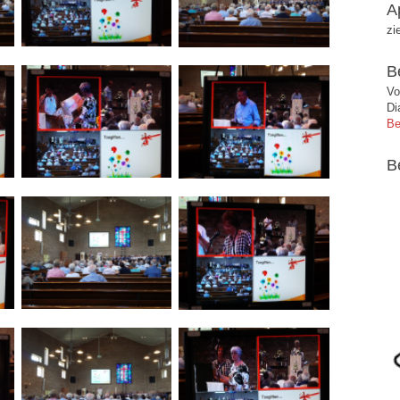
A
zi
B
Vo
Di
Be
B