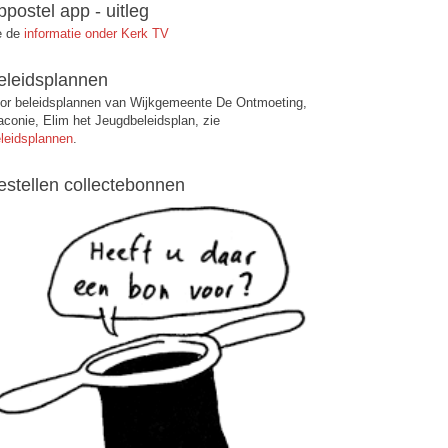
ppostel app - uitleg
e de
informatie onder Kerk TV
eleidsplannen
or beleidsplannen van Wijkgemeente De Ontmoeting,
aconie, Elim het Jeugdbeleidsplan, zie
leidsplannen
.
estellen collectebonnen