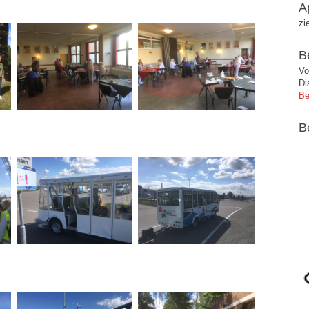
A
zi
B
Vo
Di
Be
B