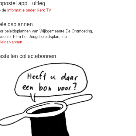
ppostel app - uitleg
e de
informatie onder Kerk TV
eleidsplannen
or beleidsplannen van Wijkgemeente De Ontmoeting,
aconie, Elim het Jeugdbeleidsplan, zie
leidsplannen
.
estellen collectebonnen