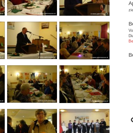
A
zi
B
Vo
Di
Be
B