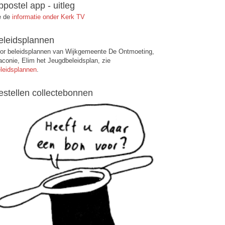
ppostel app - uitleg
e de
informatie onder Kerk TV
eleidsplannen
or beleidsplannen van Wijkgemeente De Ontmoeting,
aconie, Elim het Jeugdbeleidsplan, zie
leidsplannen
.
estellen collectebonnen