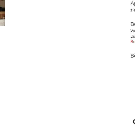
A
zi
B
Vo
Di
Be
B