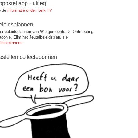
ppostel app - uitleg
e de
informatie onder Kerk TV
eleidsplannen
or beleidsplannen van Wijkgemeente De Ontmoeting,
aconie, Elim het Jeugdbeleidsplan, zie
leidsplannen
.
estellen collectebonnen