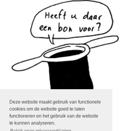
Deze website maakt gebruik van functionele
cookies om de website goed te laten
klik op het plaatje
functioneren en het gebruik van de website
te kunnen analyseren.
LOGIN EXTRANET
KLIK HIER
Bekijk onze privacyverklaring