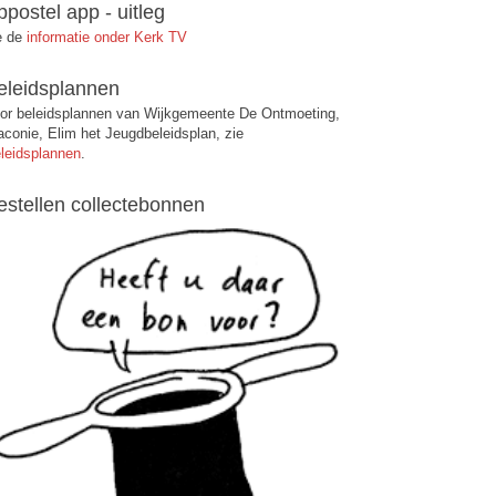
ppostel app - uitleg
e de
informatie onder Kerk TV
eleidsplannen
or beleidsplannen van Wijkgemeente De Ontmoeting,
aconie, Elim het Jeugdbeleidsplan, zie
leidsplannen
.
estellen collectebonnen