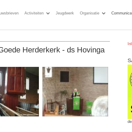
uwsbrieven
Activiteiten
Jeugdwerk
Organisatie
Communicat
In
 Goede Herderkerk - ds Hovinga
S
de