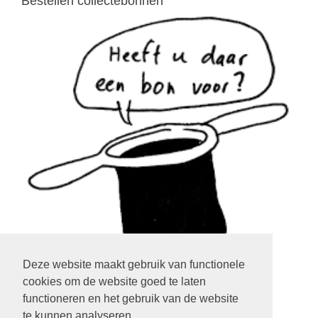
Bestellen collectebonnen
Deze website maakt gebruik van functionele
cookies om de website goed te laten
klik op het plaatje
functioneren en het gebruik van de website
te kunnen analyseren.
LOGIN EXTRANET