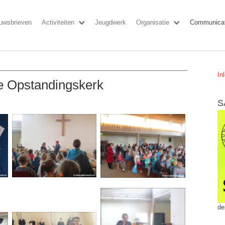
uwsbrieven
Activiteiten
Jeugdwerk
Organisatie
Communicat
In
e Opstandingskerk
S
de