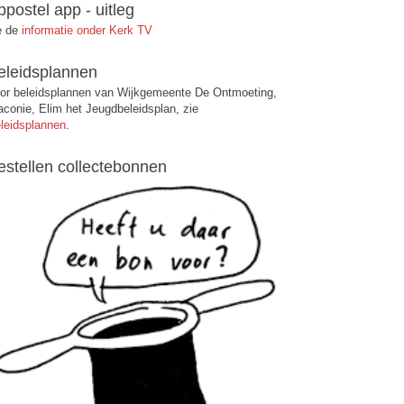
ppostel app - uitleg
e de
informatie onder Kerk TV
eleidsplannen
or beleidsplannen van Wijkgemeente De Ontmoeting,
aconie, Elim het Jeugdbeleidsplan, zie
leidsplannen
.
estellen collectebonnen