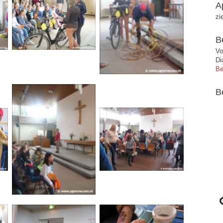
A
zi
B
Vo
Di
Be
B