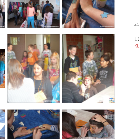
kl
L
KL