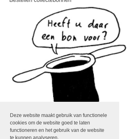
Bestellen collectebonnen
Deze website maakt gebruik van functionele
cookies om de website goed te laten
klik op het plaatje
functioneren en het gebruik van de website
te kunnen analyseren.
LOGIN EXTRANET