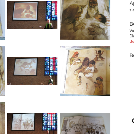
A
zi
B
Vo
Di
Be
B