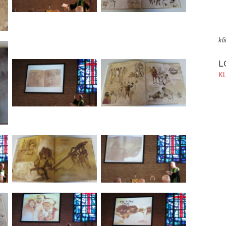
kl
L
KL