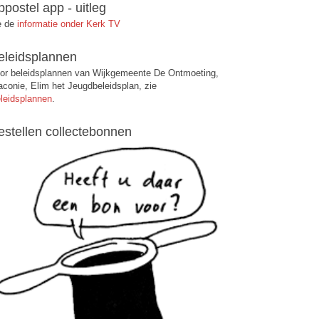
ppostel app - uitleg
e de
informatie onder Kerk TV
eleidsplannen
or beleidsplannen van Wijkgemeente De Ontmoeting,
aconie, Elim het Jeugdbeleidsplan, zie
leidsplannen
.
estellen collectebonnen