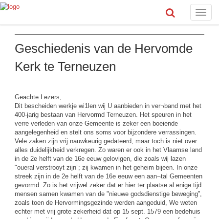
Toggle
naviga
Geschiedenis van de Hervomde
Kerk te Terneuzen
Geachte Lezers,
Dit bescheiden werkje wi1len wij U aanbieden in ver¬band met het
400-jarig bestaan van Hervormd Terneuzen. Het speuren in het
verre verleden van onze Gemeente is zeker een boeiende
aangelegenheid en stelt ons soms voor bijzondere verrassingen.
Vele zaken zijn vrij nauwkeurig gedateerd, maar toch is niet over
alles duidelijkheid verkregen. Zo waren er ook in het Vlaamse land
in de 2e helft van de 16e eeuw gelovigen, die zoals wij lazen
"oueral verstrooyt zijn”; zij kwamen in het geheim bijeen. In onze
streek zijn in de 2e helft van de 16e eeuw een aan¬tal Gemeenten
gevormd. Zo is het vrijwel zeker dat er hier ter plaatse al enige tijd
mensen samen kwamen van de "nieuwe godsdienstige beweging”,
zoals toen de Hervormingsgezinde werden aangeduid, We weten
echter met vrij grote zekerheid dat op 15 sept. 1579 een bedehuis