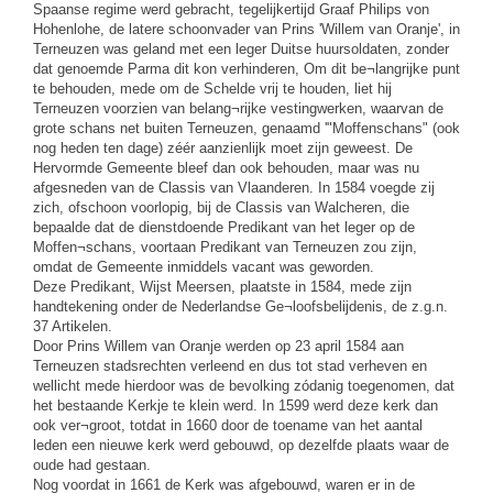
Spaanse regime werd gebracht, tegelijkertijd Graaf Philips von
Hohenlohe, de latere schoonvader van Prins 'Willem van Oranje', in
Terneuzen was geland met een leger Duitse huursoldaten, zonder
dat genoemde Parma dit kon verhinderen, Om dit be¬langrijke punt
te behouden, mede om de Schelde vrij te houden, liet hij
Terneuzen voorzien van belang¬rijke vestingwerken, waarvan de
grote schans net buiten Terneuzen, genaamd '"Moffenschans" (ook
nog heden ten dage) zéér aanzienlijk moet zijn geweest. De
Hervormde Gemeente bleef dan ook behouden, maar was nu
afgesneden van de Classis van Vlaanderen. In 1584 voegde zij
zich, ofschoon voorlopig, bij de Classis van Walcheren, die
bepaalde dat de dienstdoende Predikant van het leger op de
Moffen¬schans, voortaan Predikant van Terneuzen zou zijn,
omdat de Gemeente inmiddels vacant was geworden.
Deze Predikant, Wijst Meersen, plaatste in 1584, mede zijn
handtekening onder de Nederlandse Ge¬loofsbelijdenis, de z.g.n.
37 Artikelen.
Door Prins Willem van Oranje werden op 23 april 1584 aan
Terneuzen stadsrechten verleend en dus tot stad verheven en
wellicht mede hierdoor was de bevolking zódanig toegenomen, dat
het bestaande Kerkje te klein werd. In 1599 werd deze kerk dan
ook ver¬groot, totdat in 1660 door de toename van het aantal
leden een nieuwe kerk werd gebouwd, op dezelfde plaats waar de
oude had gestaan.
Nog voordat in 1661 de Kerk was afgebouwd, waren er in de