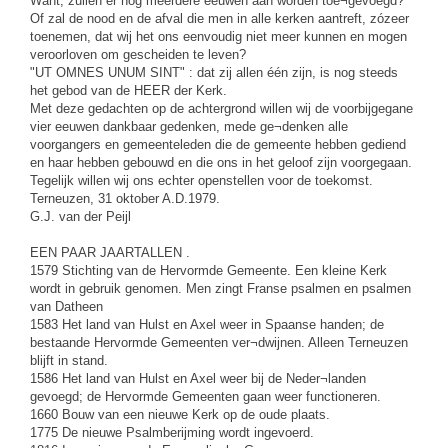
Want, zullen er nog meerdere eeuwen aan worden toe¬gevoegd?
Of zal de nood en de afval die men in alle kerken aantreft, zózeer
toenemen, dat wij het ons eenvoudig niet meer kunnen en mogen
veroorloven om gescheiden te leven?
"UT OMNES UNUM SINT" : dat zij allen één zijn, is nog steeds
het gebod van de HEER der Kerk.
Met deze gedachten op de achtergrond willen wij de voorbijgegane
vier eeuwen dankbaar gedenken, mede ge¬denken alle
voorgangers en gemeenteleden die de gemeente hebben gediend
en haar hebben gebouwd en die ons in het geloof zijn voorgegaan.
Tegelijk willen wij ons echter openstellen voor de toekomst.
Terneuzen, 31 oktober A.D.1979.
G.J. van der Peijl
EEN PAAR JAARTALLEN .
1579 Stichting van de Hervormde Gemeente. Een kleine Kerk
wordt in gebruik genomen. Men zingt Franse psalmen en psalmen
van Datheen
1583 Het land van Hulst en Axel weer in Spaanse handen; de
bestaande Hervormde Gemeenten ver¬dwijnen. Alleen Terneuzen
blijft in stand.
1586 Het land van Hulst en Axel weer bij de Neder¬landen
gevoegd; de Hervormde Gemeenten gaan weer functioneren.
1660 Bouw van een nieuwe Kerk op de oude plaats.
1775 De nieuwe Psalmberijming wordt ingevoerd.