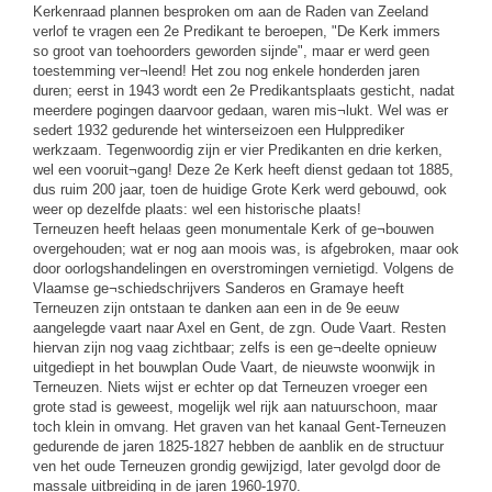
Kerkenraad plannen besproken om aan de Raden van Zeeland
verlof te vragen een 2e Predikant te beroepen, "De Kerk immers
so groot van toehoorders geworden sijnde", maar er werd geen
toestemming ver¬leend! Het zou nog enkele honderden jaren
duren; eerst in 1943 wordt een 2e Predikantsplaats gesticht, nadat
meerdere pogingen daarvoor gedaan, waren mis¬lukt. Wel was er
sedert 1932 gedurende het winterseizoen een Hulpprediker
werkzaam. Tegenwoordig zijn er vier Predikanten en drie kerken,
wel een vooruit¬gang! Deze 2e Kerk heeft dienst gedaan tot 1885,
dus ruim 200 jaar, toen de huidige Grote Kerk werd gebouwd, ook
weer op dezelfde plaats: wel een historische plaats!
Terneuzen heeft helaas geen monumentale Kerk of ge¬bouwen
overgehouden; wat er nog aan moois was, is afgebroken, maar ook
door oorlogshandelingen en overstromingen vernietigd. Volgens de
Vlaamse ge¬schiedschrijvers Sanderos en Gramaye heeft
Terneuzen zijn ontstaan te danken aan een in de 9e eeuw
aangelegde vaart naar Axel en Gent, de zgn. Oude Vaart. Resten
hiervan zijn nog vaag zichtbaar; zelfs is een ge¬deelte opnieuw
uitgediept in het bouwplan Oude Vaart, de nieuwste woonwijk in
Terneuzen. Niets wijst er echter op dat Terneuzen vroeger een
grote stad is geweest, mogelijk wel rijk aan natuurschoon, maar
toch klein in omvang. Het graven van het kanaal Gent-Terneuzen
gedurende de jaren 1825-1827 hebben de aanblik en de structuur
ven het oude Terneuzen grondig gewijzigd, later gevolgd door de
massale uitbreiding in de jaren 1960-1970.