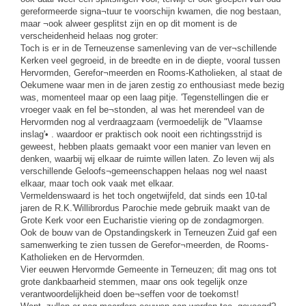
gereformeerde signa¬tuur te voorschijn kwamen, die nog bestaan,
maar ¬ook alweer gesplitst zijn en op dit moment is de
verscheidenheid helaas nog groter:
Toch is er in de Terneuzense samenleving van de ver¬schillende
Kerken veel gegroeid, in de breedte en in de diepte, vooral tussen
Hervormden, Gerefor¬meerden en Rooms-Katholieken, al staat de
Oekumene waar men in de jaren zestig zo enthousiast mede bezig
was, momenteel maar op een laag pitje. 'Tegenstellingen die er
vroeger vaak en fel be¬stonden, al was het merendeel van de
Hervormden nog al verdraagzaam (vermoedelijk de "Vlaamse
inslag'• . waardoor er praktisch ook nooit een richtingsstrijd is
geweest, hebben plaats gemaakt voor een manier van leven en
denken, waarbij wij elkaar de ruimte willen laten. Zo leven wij als
verschillende Geloofs¬gemeenschappen helaas nog wel naast
elkaar, maar toch ook vaak met elkaar.
Vermeldenswaard is het toch ongetwijfeld, dat sinds een 10-tal
jaren de R.K.'Willibrordus Parochie mede gebruik maakt van de
Grote Kerk voor een Eucharistie viering op de zondagmorgen.
Ook de bouw van de Opstandingskerk in Terneuzen Zuid gaf een
samenwerking te zien tussen de Gerefor¬meerden, de Rooms-
Katholieken en de Hervormden.
Vier eeuwen Hervormde Gemeente in Terneuzen; dit mag ons tot
grote dankbaarheid stemmen, maar ons ook tegelijk onze
verantwoordelijkheid doen be¬seffen voor de toekomst!