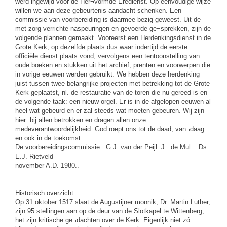
werd ingewijd voor de Her¬vormde Eredienst. Op eenvoudige wijze
willen we aan deze gebeurtenis aandacht schenken. Een
commissie van voorbereiding is daarmee bezig geweest. Uit de
met zorg verrichte naspeuringen en gevoerde ge¬sprekken, zijn de
volgende plannen gemaakt. Vooreerst een Herdenkingsdienst in de
Grote Kerk, op dezelfde plaats dus waar indertijd de eerste
officiële dienst plaats vond; vervolgens een tentoonstelling van
oude boeken en stukken uit het archief, prenten en voorwerpen die
in vorige eeuwen werden gebruikt. We hebben deze herdenking
juist tussen twee belangrijke projecten met betrekking tot de Grote
Kerk geplaatst, nl. de restauratie van de toren die nu gereed is en
de volgende taak: een nieuw orgel. Er is in de afgelopen eeuwen al
heel wat gebeurd en er zal steeds wat moeten gebeuren. Wij zijn
hier¬bij allen betrokken en dragen allen onze
medeverantwoordelijkheid. God roept ons tot de daad, van¬daag
en ook in de toekomst.
De voorbereidingscommissie : G.J. van der Peijl. J . de Mul. . Ds.
E.J. Rietveld
november A.D. 1980..
Historisch overzicht.
Op 31 oktober 1517 slaat de Augustijner monnik, Dr. Martin Luther,
zijn 95 stellingen aan op de deur van de Slotkapel te Wittenberg;
het zijn kritische ge¬dachten over de Kerk. Eigenlijk niet zó