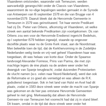
Vlaanderen ontstonden, waaronder ook Terneuzen, werden
aanvankelijk gerangschikt onder de Classis van Vlaanderen,
waaromtrent de no¬dige bepalingen werden gemaakt in de Synode
van Antwerpen van l6 september 1578 en die van Brugge van 4
november1579. Daaruit bleek dat de Hervormde Gemeente in
Terneuzen in 1579 was geïnstitueerd. Tot haar eerste Predikant
had zij Ds. Pieter van Orliens, afkomstig uit Vlaanderen, uit welke
streek een aantal bekende Predikanten zijn voortgekomen. Ds.van
Orliens zou een voor de Hervormde Eredienst ingericht Bedehuis,
op l september l579 hebben ingewijd, staande op ongeveer
dezelfde plaats waar nu de Grote Kerk staat, aan de Noordstraat.
Men beleefde toen de tijd, dat de Kerkhervorming in de Zuidelijke
Nederlanden welig tierde en vrij¬wel geheel Vlaanderen haar was
toegedaan, dit was helaas van korte duur. Onder de Spaanse
landvoogd Alexander Forrrese, Prins van Parma, die met zijn
machtige legers de éne plaats na de andere weer onder het
dwangjuk van Spanje terugbracht, zodat duizenden Protestanten
de vlucht namen (w.o. velen naar Noord-Nederland), werd dan ook
de Reformatie er zo goed als vernietigd en was alleen de R.K.
godsdienst toegestaan. 0ok in het land van Hulst en Axel had dit
plaats, zodat in 1583 deze streek weer onder de macht van Spanje
was gekomen en de hier pas ontstane Hervormde Gemeenten
geheel te niet ging. Merkwaardig dat alleen de Hervormde
Gemeen¬te van Terneuzen het voorrecht had dat zij in stand bleef.
Dit kwam, omdat in de tijd dat deze streek weer onder het