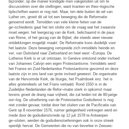
bijzonder; op die manier kondigde men vakgenoten uit om te
discussiëren over die stellingen, want kranten en theo¬logische
tijdschriften waren er nog niet. Maar, ten dele buiten de wil van
Luther om, groeit dit uit tot een beweging die de Reformatie
genoemd wordt. Temidden van vele kleine feiten van de
ge¬schiedenis gaat het ten slotte om de vraag wat het zwaarste
moet wegen: het leergezag van de Kerk, belichaamd in de paus
van Rome, of het gezag van de Bijbel, die steeds weer nieuwe
ontdekkingen mogelijk maakt. De Reformatie koos duidelijk voor
het laatste. Deze beweging verspreide zich inmiddels heinde en
ver; van Duitsland naar Zwitserland en heel west ¬Europa. De
Lutherse Kerk is er uit ontstaan. In Genève ontstond onder invloed
van Johannes Calvijn een eigen Protestantisme. Inmiddels werd
het Franse en Zuid-Nederlandse Protestantisme gevormd en deze
laatste zijn in ons land van grote invloed geweest. De organisatie
van de Hervormde Kerk, de liturgie, het Psalmboek enz. het is
alles grotendeels uit het Frans vertaald. Rond 1550 is in de
Zuidelijke Nederlanden de Refor¬matie sterk in opkomst maar
tevens groeit de drang naar vrijheid, die zal leiden tot de 80-jarige
oor¬log. De uitoefening van de Protestantse Godsdienst is nog
niet zonder gevaar, totdat door het sluiten van de Pacificatie van
Gent op 8 november 1576, ruimer gelegenheid verkregen werd en
mede door de godsdienstvrede op 12 juli 1578 te Antwerpen
ge¬sloten, werden de godsdienstoefeningen ook in onze streek
openlijk hervat. De Gemeenten die nu van lieverlee in Zeeuws-