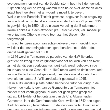
overgenomen, en niet van de Beeldenstorm heeft te lijden gehad.
Blijft dan nog wel de vraag waarom men na de over¬name dit alles
intact heeft gelaten; het antwoord is moeilijk te geven.
Wel is er een Parochie Triniteit geweest, ongeveer ín de omgeving
van de huidige Triniteitskerk, waar¬van de Kerk op 21 januari 1340
is gewijd. Nog in 1559, bij de nieuwe Verdeling der Bisdommen,
kwam Triniteit a1s een afzonderlijke Parochie voor, ver¬moedelijk
verenigd met Othene en werd toen aan het Bisdom Gent
toegevoegd.
Er is echter geen spoor van achtergebleven, ver¬moedelijk ook
wel door de hervormingsberoeringen, behalve het kerkhof, dat
dienst heeft gedaan tot 1850 .
In 1844 werd in Terneuzen de parochie van de H.Willibrordus
gesticht en kreeg men vergunning voor het bouwen van een Kerk,
zij het dat dit een voorlopige (schuur) kerk werd, gebouwd in de
buurt van de oude Oostkolk. In 1849 reeds werd de definitieve kerk
aan de Korte Kerkstraat gebouwd, inmiddels ook al afgebroken,
evenals de laatste St.Willibrorduskerk gebouwd in 1915.
De in 1838 landelijk plaats gehad hebbende “Afschei¬ding" in de
Hervormde kerk, is ook aan de Gemeente van Terneuzen niet
zonder meer voorbijgegaan, al was het geen grote groep die
uittrad. Dit leidde tot het ontstaan van de Chr. Afgescheiden
Gemeente, later de Gereformeerde Kerk, welke in 1842 een eigen
Kerk bouwde a.d, Noordstraat . In de loop van de tijd kwamen er
ook daar weer een splitsingen voor, terwijl er ook groepen van oud-