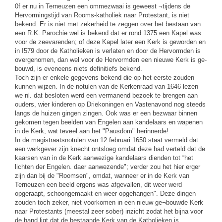
0f er nu in Terneuzen een ommezwaai is geweest ¬tijdens de
Hervormingstijd van Rooms-katholiek naar Protestant, is niet
bekend. Er is niet met zekerheid te zeggen over het bestaan van
een R.K. Parochie wel is bekend dat er rond 1375 een Kapel was
voor de zeevarenden; of deze Kapel later een Kerk is geworden en
in I579 door de Katholieken is verlaten en door de Hervormden is
overgenomen, dan wel voor de Hervormden een nieuwe Kerk is ge-
bouwd, is eveneens niets definitiefs bekend.
Toch zijn er enkele gegevens bekend die op het eerste zouden
kunnen wijzen. In de notulen van de Kerkenraad van 1646 lezen
we nl. dat besloten werd een vermanend bezoek te brengen aan
ouders, wier kinderen op Driekoningen en Vastenavond nog steeds
langs de huizen gingen zingen. Ook was er een bezwaar binnen
gekomen tegen beelden van Engelen aan kandelaars en wapenen
in de Kerk, wat teveel aan het "Pausdom" herinnerde!
In de magistraatsnotulen van 12 februari 1650 staat vermeld dat
een werkgever zijn knecht ontsloeg omdat deze had verteld dat de
kaarsen van in de Kerk aanwezige kandelaars dienden tot “het
lichten der Engelen. daer aanwezende"; verder zou het hier erger
zijn dan bij de "Roomsen", omdat, wanneer er in de Kerk van
Terneuzen een beeld ergens was afgevallen, dit weer werd
opgeraapt, schoongemaakt en weer opgehangen". Deze dingen
zouden toch zeker, niet voorkomen in een nieuw ge¬bouwde Kerk
naar Protestants (meestal zeer sober) inzicht zodat het bijna voor
de hand ligt dat de bestaande Kerk van de Katholieken is