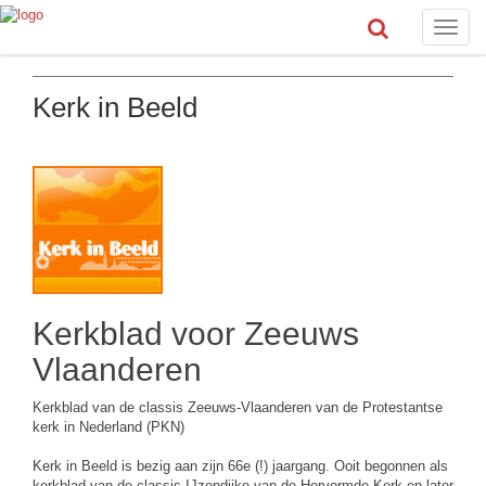
Toggle
naviga
Kerk in Beeld
Kerkblad voor Zeeuws
Vlaanderen
Kerkblad van de classis Zeeuws-Vlaanderen van de Protestantse
kerk in Nederland (PKN)
Kerk in Beeld is bezig aan zijn 66e (!) jaargang. Ooit begonnen als
kerkblad van de classis IJzendijke van de Hervormde Kerk en later