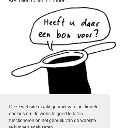
Bestellen collectebonnen
Deze website maakt gebruik van functionele
cookies om de website goed te laten
klik op het plaatje
functioneren en het gebruik van de website
te kunnen analyseren.
LOGIN EXTRANET