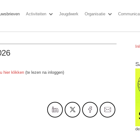
uwsbrieven
Activiteiten
Jeugdwerk
Organisatie
Communicat
In
026
S
u hier klikken
(te lezen na inloggen)
de