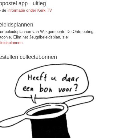
ppostel app - uitleg
e de
informatie onder Kerk TV
eleidsplannen
or beleidsplannen van Wijkgemeente De Ontmoeting,
aconie, Elim het Jeugdbeleidsplan, zie
leidsplannen
.
estellen collectebonnen