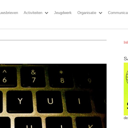
uwsbrieven
Activiteiten
Jeugdwerk
Organisatie
Communicat
In
S
de