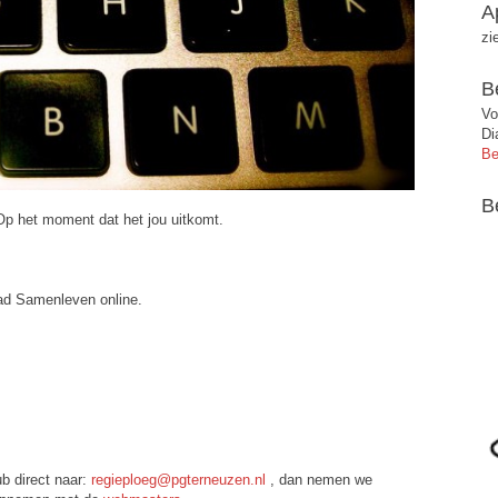
A
zi
B
Vo
Di
Be
B
 Op het moment dat het jou uitkomt.
lad Samenleven online.
b direct naar:
regieploeg@pgterneuzen.nl
, dan nemen we