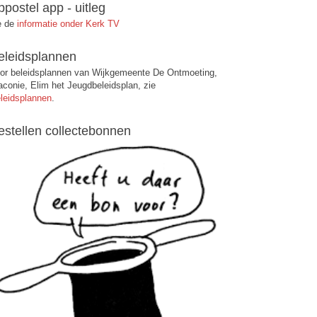
ppostel app - uitleg
e de
informatie onder Kerk TV
eleidsplannen
or beleidsplannen van Wijkgemeente De Ontmoeting,
aconie, Elim het Jeugdbeleidsplan, zie
leidsplannen
.
estellen collectebonnen