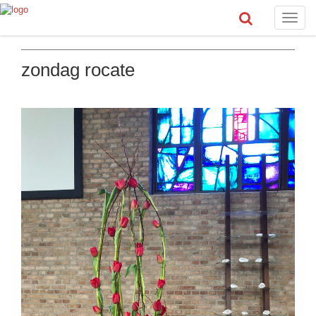
Toggle
naviga
zondag rocate