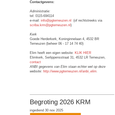
Contactgevens:
Administratie:
tel: 0115-694114
e-mail:
info@pgterneuzen.nl
(of rechtstreeks via
scriba.krm@pgterneuzen.nl
)
Kerk
Goede Herderkerk, Koninginnelaan 4, 4532 BR
Terneuzen (beheer 06 - 17 14 74 40)
Elim heeft een eigen website:
KLIK HIER
Elimkerk, Serlippensstraat 31, 4532 LR Terneuzen,
contact
ANBI gegevens van Elim staan echter wel op deze
website:
http://www.pgterneuzen.nl/anbi_elim
.
Begroting 2026 KRM
ingediend 30 nov 2025