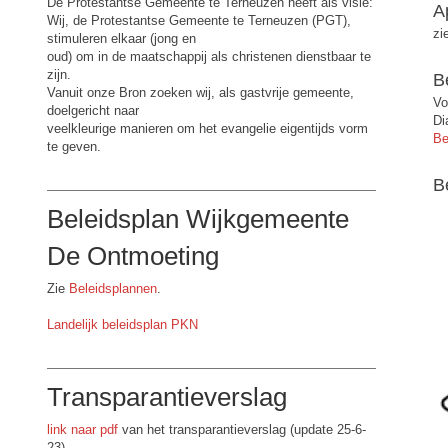
De Protestantse Gemeente te Terneuzen heeft als visie:
A
Wij, de Protestantse Gemeente te Terneuzen (PGT),
zi
stimuleren elkaar (jong en
oud) om in de maatschappij als christenen dienstbaar te
zijn.
B
Vanuit onze Bron zoeken wij, als gastvrije gemeente,
Vo
doelgericht naar
Di
veelkleurige manieren om het evangelie eigentijds vorm
Be
te geven.
B
Beleidsplan Wijkgemeente
De Ontmoeting
Zie
Beleidsplannen
.
Landelijk beleidsplan PKN
Transparantieverslag
link naar pdf
van het transparantieverslag (update 25-6-
23)