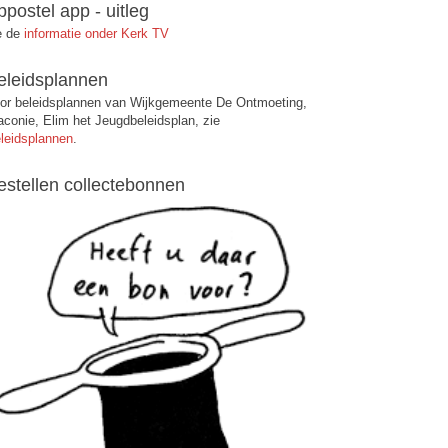
ppostel app - uitleg
e de
informatie onder Kerk TV
eleidsplannen
or beleidsplannen van Wijkgemeente De Ontmoeting,
aconie, Elim het Jeugdbeleidsplan, zie
leidsplannen
.
estellen collectebonnen