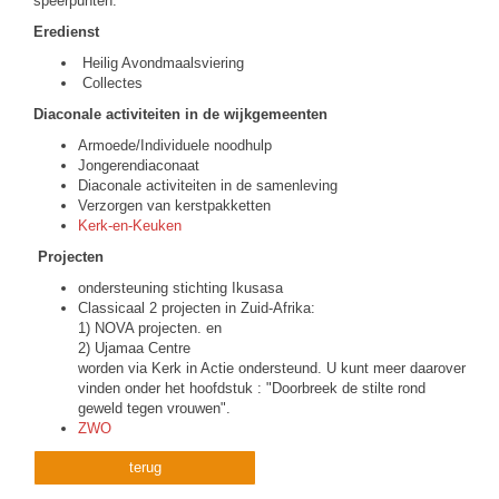
speerpunten:
Eredienst
Heilig Avondmaalsviering
Collectes
Diaconale activiteiten in de wijkgemeenten
Armoede/Individuele noodhulp
Jongerendiaconaat
Diaconale activiteiten in de samenleving
Verzorgen van kerstpakketten
Kerk-en-Keuken
Projecten
ondersteuning stichting Ikusasa
Classicaal 2 projecten in Zuid-Afrika:
1) NOVA projecten. en
2) Ujamaa Centre
worden via Kerk in Actie ondersteund. U kunt meer daarover
vinden onder het hoofdstuk : "Doorbreek de stilte rond
geweld tegen vrouwen".
ZWO
terug