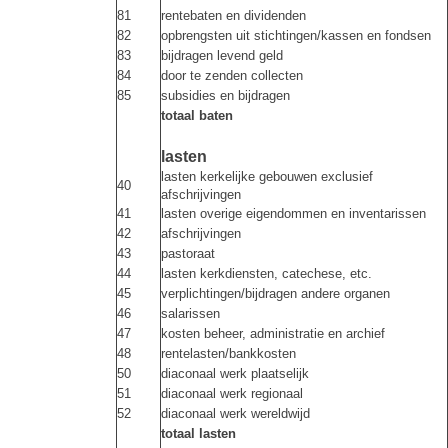
81
rentebaten en dividenden
82
opbrengsten uit stichtingen/kassen en fondsen
83
bijdragen levend geld
84
door te zenden collecten
85
subsidies en bijdragen
totaal baten
lasten
lasten kerkelijke gebouwen exclusief
40
afschrijvingen
41
lasten overige eigendommen en inventarissen
42
afschrijvingen
43
pastoraat
44
lasten kerkdiensten, catechese, etc.
45
verplichtingen/bijdragen andere organen
46
salarissen
47
kosten beheer, administratie en archief
48
rentelasten/bankkosten
50
diaconaal werk plaatselijk
51
diaconaal werk regionaal
52
diaconaal werk wereldwijd
totaal lasten