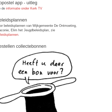
ppostel app - uitleg
e de
informatie onder Kerk TV
eleidsplannen
or beleidsplannen van Wijkgemeente De Ontmoeting,
aconie, Elim het Jeugdbeleidsplan, zie
leidsplannen
.
estellen collectebonnen