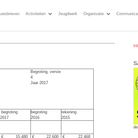
uwsbrieven
Activiteiten
Jeugdwerk
Organisatie
Communicat
In
S
Begroting, versie
4
Jaar 2017
begroting
begroting
rekening
2017
2016
2015
de
€ 15.480
€ 22.600
€ 22.468