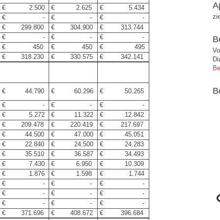
A
€ 2.500
€ 2.625
€ 5.434
zi
€ -
€ -
€ -
€ 299.800
€ 304.900
€ 313.744
€ -
€ -
€ -
B
€ 450
€ 450
€ 495
Vo
€ 318.230
€ 330.575
€ 342.141
Di
Be
B
€ 44.790
€ 60.296
€ 50.265
€ -
€ -
€ -
€ 5.272
€ 11.322
€ 12.842
€ 209.478
€ 220.419
€ 217.697
€ 44.500
€ 47.000
€ 45.051
€ 22.840
€ 24.500
€ 24.283
€ 35.510
€ 36.587
€ 34.493
€ 7.430
€ 6.950
€ 10.309
€ 1.876
€ 1.598
€ 1.744
€ -
€ -
€ -
€ -
€ -
€ -
€ -
€ -
€ -
€ 371.696
€ 408.672
€ 396.684